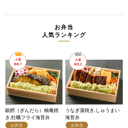
お弁当
人気ランキング
銀鱈（ぎんだら）柚庵焼
うなぎ蒲焼き,しゅうまい
き,牡蠣フライ海苔弁
海苔弁
お弁当
お弁当