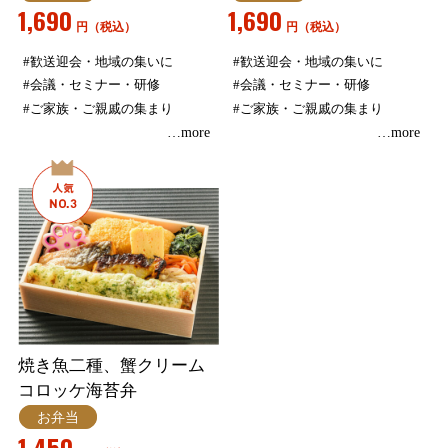
1,690
1,690
円（税込）
円（税込）
#歓送迎会・地域の集いに
#歓送迎会・地域の集いに
#会議・セミナー・研修
#会議・セミナー・研修
#ご家族・ご親戚の集まり
#ご家族・ご親戚の集まり
…more
…more
焼き魚二種、蟹クリーム
コロッケ海苔弁
お弁当
1,450