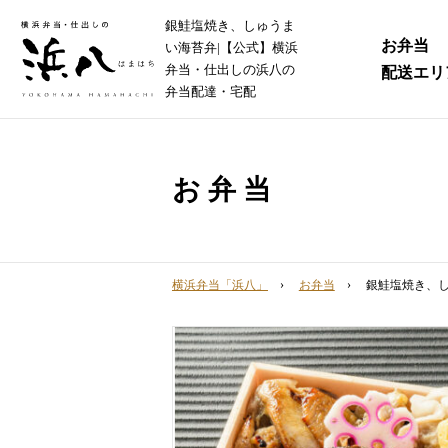
銀鮭塩焼き、しゅうま
お弁当
い海苔弁|【公式】横浜
弁当・仕出しの浜八の
配送エリ
弁当配達・宅配
お弁当
横浜弁当「浜八」
お弁当
銀鮭塩焼き、