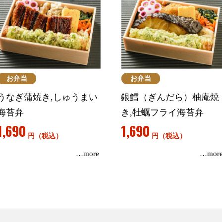
お弁当
お弁当
うなぎ蒲焼き,しゅうまい
銀鱈（ぎんだら）柚庵焼
海苔弁
き,牡蠣フライ海苔弁
1,690
1,690
円（税込）
円（税込）
…more
…mor