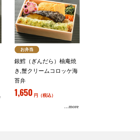
お弁当
銀鱈（ぎんだら）柚庵焼
き,蟹クリームコロッケ海
苔弁
1,650
円（税込）
e
…more