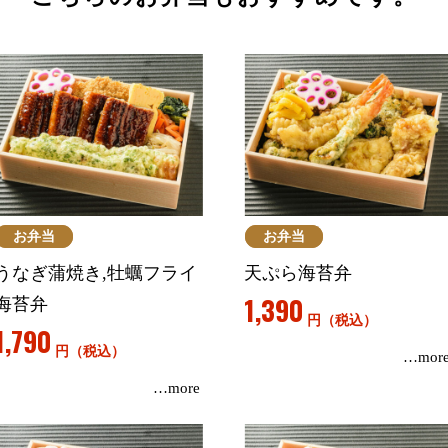
お弁当
お弁当
うなぎ蒲焼き,牡蠣フライ
天ぷら海苔弁
1,390
海苔弁
円（税込）
1,790
円（税込）
…mor
…more