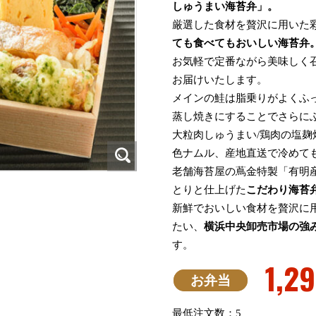
しゅうまい海苔弁」。
厳選した食材を贅沢に用いた
ても食べてもおいしい海苔弁
お気軽で定番ながら美味しく
お届けいたします。
メインの鮭は脂乗りがよくふ
蒸し焼きにすることでさらに
大粒肉しゅうまい/鶏肉の塩
色ナムル、産地直送で冷めて
老舗海苔屋の蔦金特製「有明
とりと仕上げた
こだわり海苔
新鮮でおいしい食材を贅沢に
たい、
横浜中央卸売市場の強
す。
1,2
お弁当
最低注文数：5