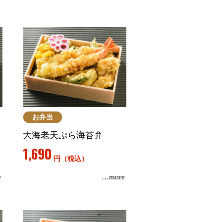
お弁当
大海老天ぷら海苔弁
1,690
円（税込）
e
…more