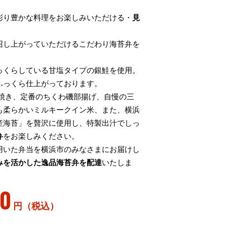
彩り豊かな料理をお楽しみいただける・
見
。
召し上がっていただけるこだわり海苔弁を
っくらしている甘塩タイプの銀鮭を使用。
ふっくら仕上がっております。
麹焼き、定番のちくわ磯部揚げ、自慢の三
も柔らかいミルキークイン米、また、横浜
産海苔」を贅沢に使用し、特製出汁でしっ
弁
をお楽しみください。
用いた弁当を横浜市のみなさまにお届けし
みを活かした逸品海苔弁を配達
いたしま
90
円（税込）