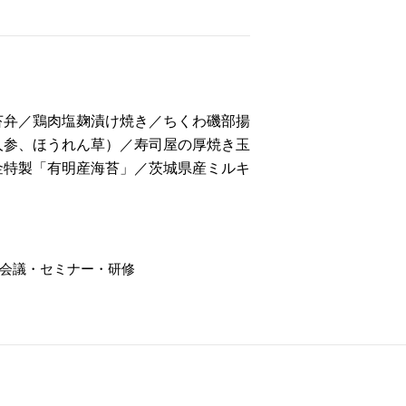
苔弁／鶏肉塩麹漬け焼き／ちくわ磯部揚
人参、ほうれん草）／寿司屋の厚焼き玉
金特製「有明産海苔」／茨城県産ミルキ
会議・セミナー・研修