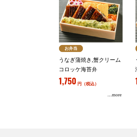
お弁当
うなぎ蒲焼き,蟹クリーム
コロッケ海苔弁
1,750
円（税込）
…more